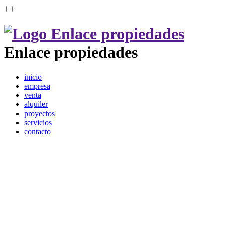
Enlace propiedades
inicio
empresa
venta
alquiler
proyectos
servicios
contacto