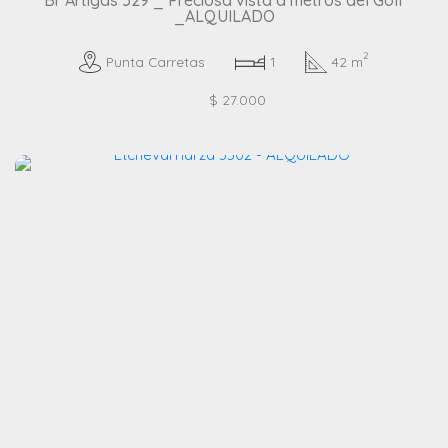
_ALQUILADO
2
Punta Carretas
1
42 m
$ 27.000