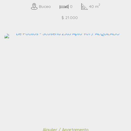
2
Buceo
0
40 m
$ 21.000
Alquiler / Apartamento