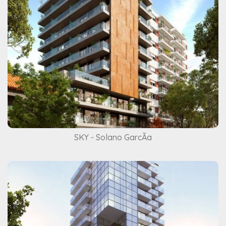
SKY - Solano GarcÃ­a