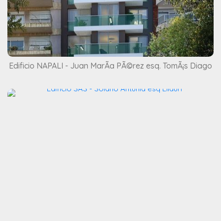
Edificio NAPALI - Juan MarÃ­a PÃ©rez esq. TomÃ¡s Diago