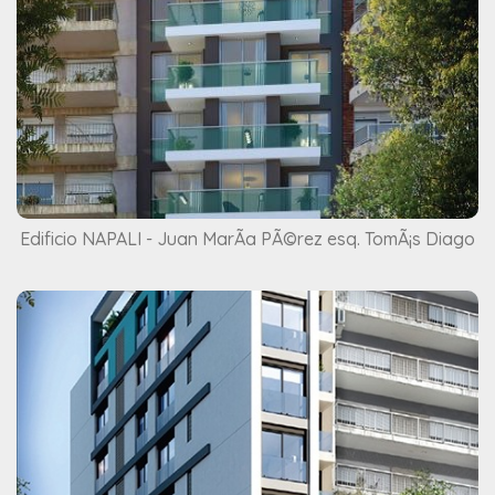
Edificio NAPALI - Juan MarÃ­a PÃ©rez esq. TomÃ¡s Diago