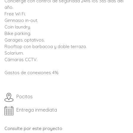
Concierge con control de seguridad 24hs los 365 días del
año.
Free Wi Fi.
Gimnasio in-out.
Coin laundry.
Bike parking.
Garages optativos.
Rooftop con barbacoa y doble terraza.
Solarium.
Cámaras CCTV.
Gastos de conexiones 4%
Pocitos
Entrega inmediata
Consulte por este proyecto