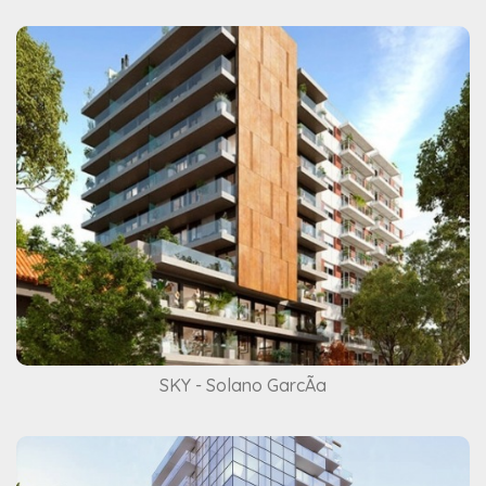
SKY - Solano GarcÃ­a