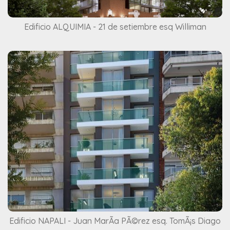
Edificio ALQUIMIA - 21 de setiembre esq Williman
Edificio NAPALI - Juan MarÃ­a PÃ©rez esq. TomÃ¡s Diago