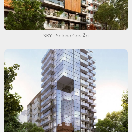
SKY - Solano GarcÃ­a