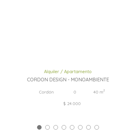
Alquiler / Apartamento
CORDON DESIG
N - MONOAMBIENTE
2
Cordón
0
40 m
$ 24.000