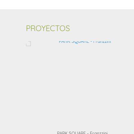
PROYECTOS
pes
PARK SQUARE - Franzzini