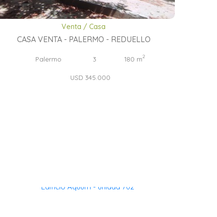
Venta / Casa
CASA VENTA - PALERMO - REDUELLO
2
Palermo
3
180 m
USD 345.000