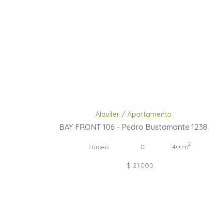
Alquiler / Apartamento
BAY FRONT 106 - Pedro Bustamante 1238
2
Buceo
0
40 m
$ 21.000