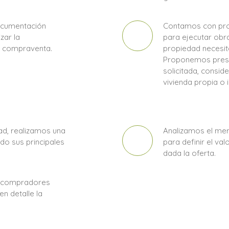
ocumentación
Contamos con pro
zar la
para ejecutar obra
a compraventa.
propiedad necesite
Proponemos presu
solicitada, consid
vivienda propia o 
d, realizamos una
Analizamos el mer
do sus principales
para definir el va
dada la oferta.
s compradores
n detalle la